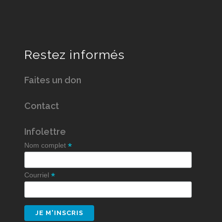
Restez informés
Faites un don
Contact
Infolettre
*
Nom complet
*
Courriel