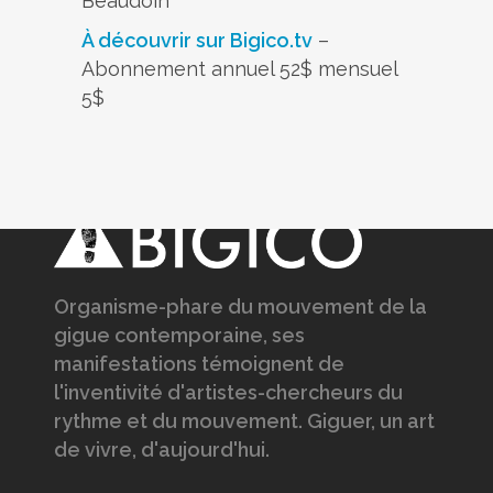
Beaudoin
À découvrir sur Bigico.tv
–
Abonnement annuel 52$ mensuel
5$
Organisme-phare du mouvement de la
gigue contemporaine, ses
manifestations témoignent de
l'inventivité d'artistes-chercheurs du
rythme et du mouvement. Giguer, un art
de vivre, d'aujourd'hui.