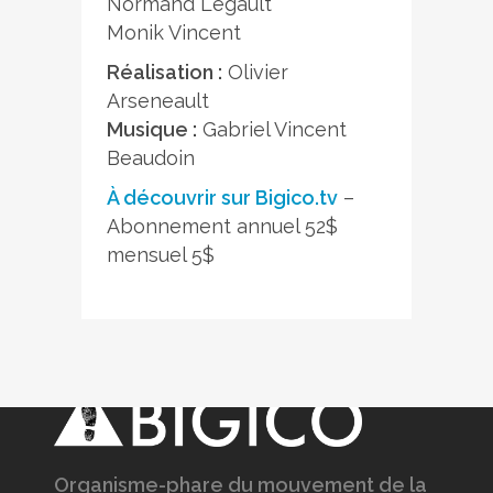
Normand Legault
Monik Vincent
Réalisation :
Olivier
Arseneault
Musique :
Gabriel Vincent
Beaudoin
À découvrir sur Bigico.tv
–
Abonnement annuel 52$
mensuel 5$
Organisme-phare du mouvement de la