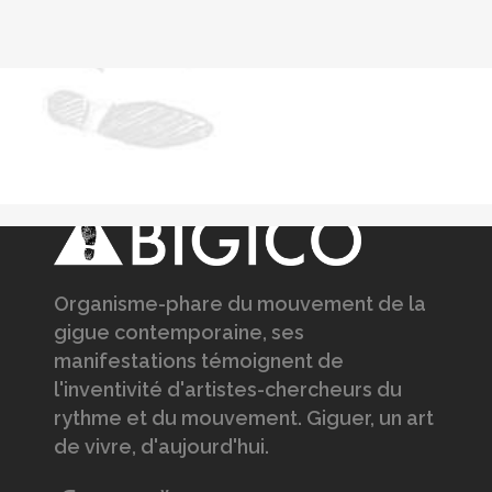
Organisme-phare du mouvement de la
gigue contemporaine, ses
manifestations témoignent de
l'inventivité d'artistes-chercheurs du
rythme et du mouvement. Giguer, un art
de vivre, d'aujourd'hui.