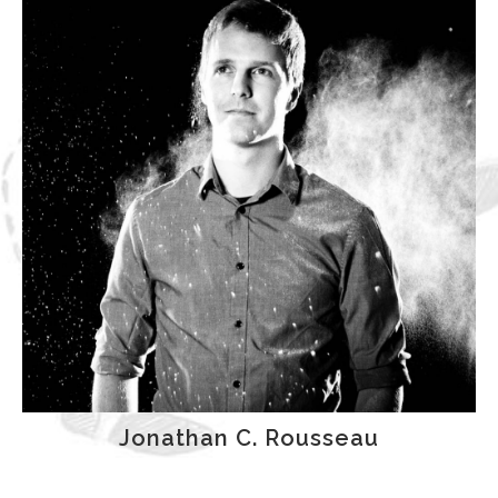
maîtrise en recherche-création au
Département de danse de l’UQAM autour des
enjeux de l’intercorporeité dans la relation
interartistique. À l’hiver 2020, elle fut en
résidence au «Tokyo Arts and Space
Residency» (Japon) avec le soutien du CALQ,
pour initier la recherche-création autour des
mousses dans la culture, la spiritualité et
l’esthétique japonaise. Elle a également été
nommée ambassadrice de l’incubateur de
BIGICO au printemps 2020 pour soutenir une
future création entre gigue et flamenco « Dans
l’écho des racines ». À travers l’expérience du
corps, Sarah Bronsard développe des projets
chorégraphiques qui abordent les
Jonathan C. Rousseau
phénomènes macroscopiques et
microscopiques qui influencent nos vies, au-