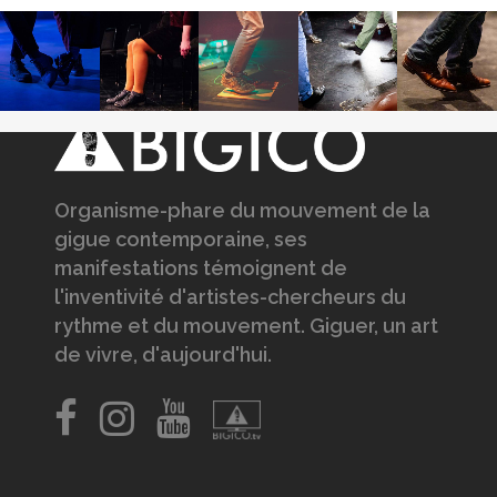
delà de nos perceptions quotidiennes. (Crédit
Photo : Anne-Marie Baribeau)
Organisme-phare du mouvement de la
gigue contemporaine, ses
manifestations témoignent de
l'inventivité d'artistes-chercheurs du
rythme et du mouvement. Giguer, un art
de vivre, d'aujourd'hui.