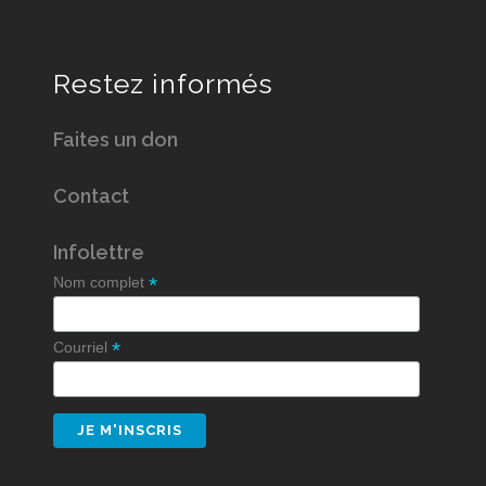
Restez informés
Faites un don
Contact
Infolettre
*
Nom complet
*
Courriel